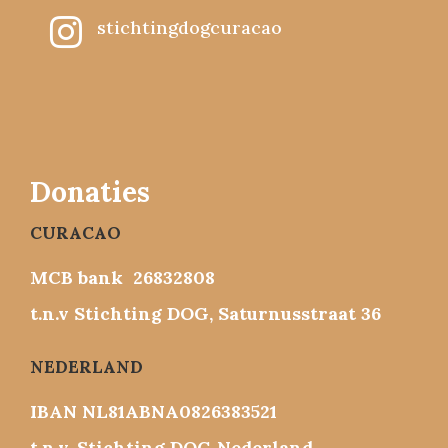

stichtingdogcuracao
Donaties
CURACAO
MCB bank 26832808
t.n.v Stichting DOG, Saturnusstraat 36
NEDERLAND
IBAN NL81ABNA0826383521
t.n.v. Stichting DOG Nederland