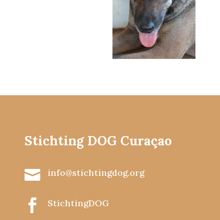
Stichting DOG Curaçao

info@stichtingdog.org

StichtingDOG