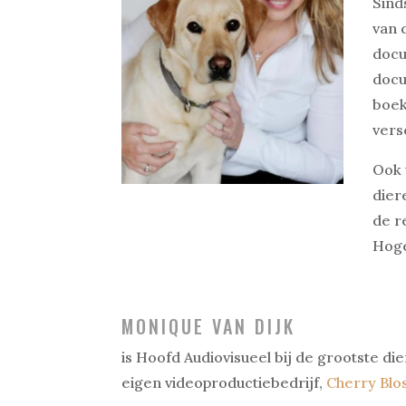
Sind
van 
docu
docu
boek
vers
Ook 
dier
de r
Hoge
MONIQUE VAN DIJK
is Hoofd Audiovisueel bij de grootste d
eigen videoproductiebedrijf,
Cherry Blo