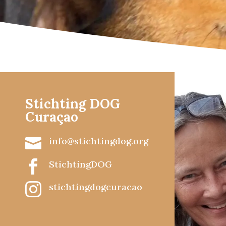
Stichting DOG
Curaçao

info@stichtingdog.org

StichtingDOG

stichtingdogcuracao