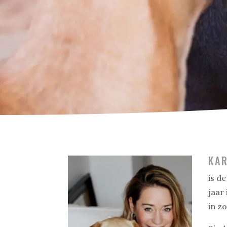
KA
is d
jaar
in z