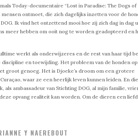
mals Today-documentaire “Lost in Paradise: The Dogs of
 mensen ontmoet, die zich dagelijks inzetten voor de ho
DOG. Ik vind het ontzettend mooi hoe zij zich dag in dag u
kans meer hebben om ooit nog te worden geadopteerd en 
fulltime werkt als onderwijzeres en de rest van haar tijd b
 discipline en toewijding. Het probleem van de honden op
 niet groot genoeg. Het is Djoeke’s droom om een grotere
Curaçao, waar ze een heerlijk leven kunnen leiden. En di
, als ambassadeur van Stichting DOG, al mijn familie, vri
deze opvang realiteit kan worden. Om de dieren een liefd
RIANNE Y NAEREBOUT