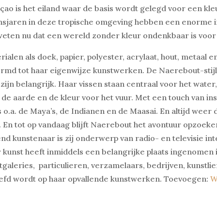
çao is het eiland waar de basis wordt gelegd
voor een kle
nsjaren in deze tropische omgeving hebben een enorme i
eten nu dat een wereld zonder kleur ondenkbaar is voor
rialen als doek, papier, polyester, acrylaat, hout, metaal 
rmd tot haar eigenwijze kunstwerken. De Naerebout-stijl:
 zijn belangrijk. Haar vissen staan centraal voor het water
 de aarde en de kleur voor het vuur. Met een touch van ins
s o.a. de Maya’s, de Indianen en de Maasai. En altijd wee
 En tot op vandaag blijft Naerebout het avontuur opzoeken 
nd kunstenaar is zij onderwerp van radio- en televisie int
 kunst heeft inmiddels een belangrijke plaats ingenomen
tgaleries, particulieren, verzamelaars, bedrijven, kunst
iefd wordt op haar opvallende kunstwerken. Toevoegen:
W