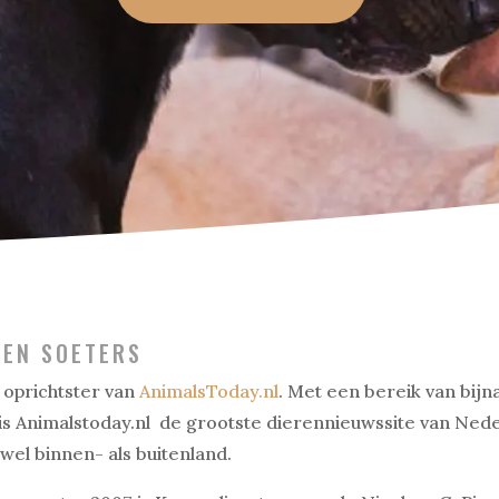
REN SOETERS
e oprichtster van
AnimalsToday.nl
. Met een bereik van bij
 is Animalstoday.nl de grootste dierennieuwssite van Ned
owel binnen- als buitenland.