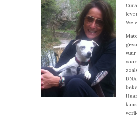
Cura
leve
We w
Mate
gevo
vuur
voor
zoal
DNA.
beke
Haar
kuns
verl