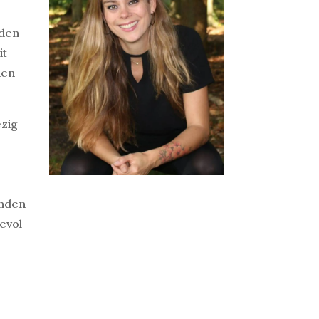
nden
it
hen
ezig
e
enden
evol