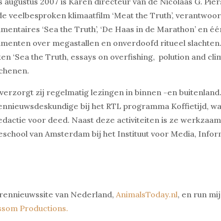
s augustus 2007 is Karen directeur van de Nicolaas G. Pier
de veelbesproken klimaatfilm ‘Meat the Truth’, verantwoo
mentaires ‘Sea the Truth’, ‘De Haas in de Marathon’ en ée
menten over megastallen en onverdoofd ritueel slachten. 
en ‘Sea the Truth, essays on overfishing, polution and cli
chenen.
verzorgt zij regelmatig lezingen in binnen -en buitenland.
ennieuwsdeskundige bij het RTL programma Koffietijd, wa
edactie voor deed. Naast deze activiteiten is ze werkzaa
school van Amsterdam bij het Instituut voor Media, Info
ierennieuwssite van Nederland,
AnimalsToday.nl
, en run mi
ssom Productions.