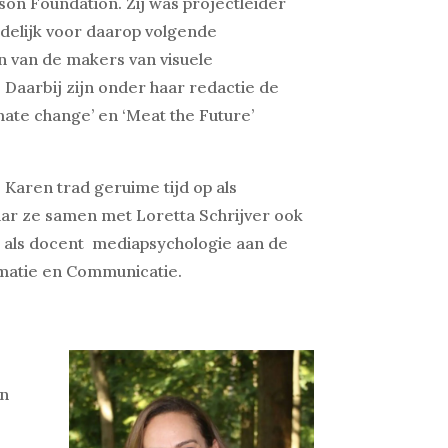
son Foundation. Zij was projectleider
rdelijk voor daarop volgende
́n van de makers van visuele
Daarbij zijn onder haar redactie de
mate change’ en ‘Meat the Future’
 Karen trad geruime tijd op als
ar ze samen met Loretta Schrijver ook
m als docent mediapsychologie aan de
rmatie en Communicatie.
jn