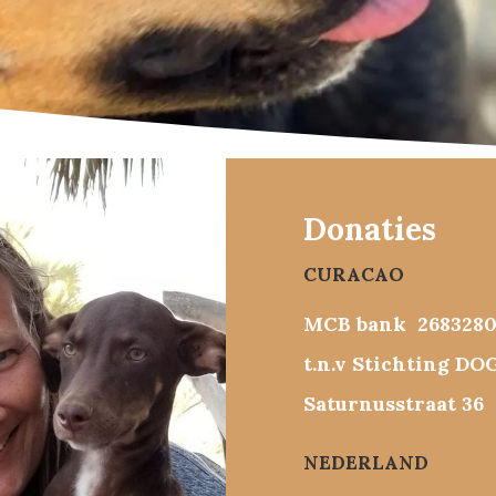
Donaties
CURACAO
MCB bank 268328
t.n.v Stichting DOG
Saturnusstraat 36
NEDERLAND