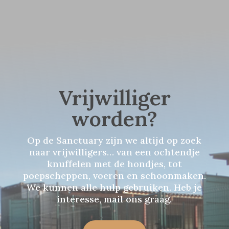
Vrijwilliger
worden?
Op de Sanctuary zijn we altijd op zoek
naar vrijwilligers… van een ochtendje
knuffelen met de hondjes, tot
poepscheppen, voeren en schoonmaken.
We kunnen alle hulp gebruiken. Heb je
interesse, mail ons graag.