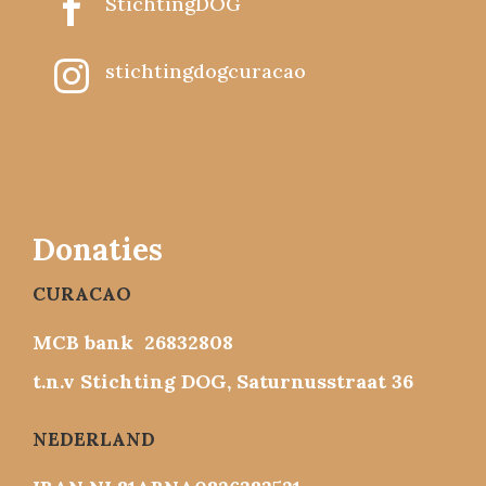

StichtingDOG

stichtingdogcuracao
Donaties
CURACAO
MCB bank 26832808
t.n.v Stichting DOG, Saturnusstraat 36
NEDERLAND