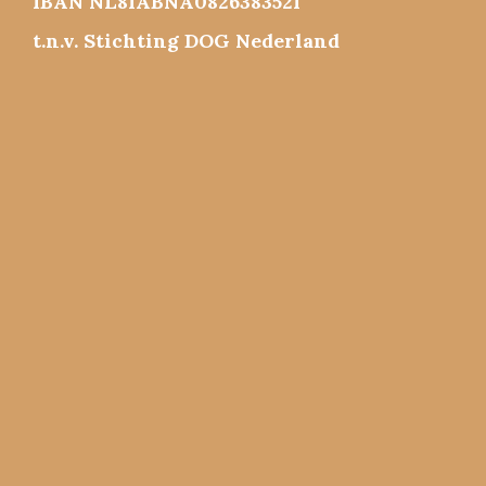
IBAN NL81ABNA0826383521
t.n.v. Stichting DOG Nederland