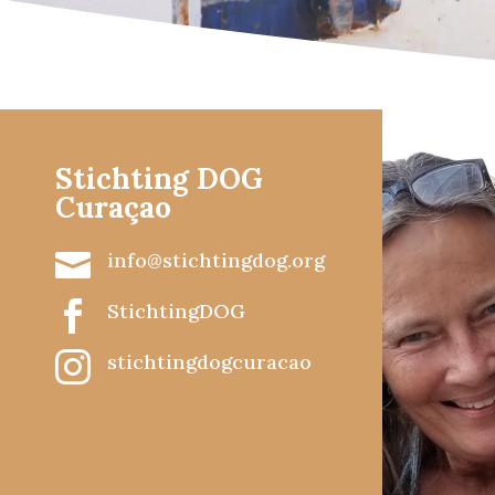
Stichting DOG
Curaçao

info@stichtingdog.org

StichtingDOG

stichtingdogcuracao