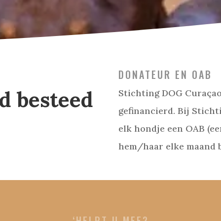
DONATEUR EN OAB
ed besteed
Stichting DOG Curaçao 
gefinancierd. Bij Stich
elk hondje een OAB (een
hem/haar elke maand b
‘HELPT U MEE?