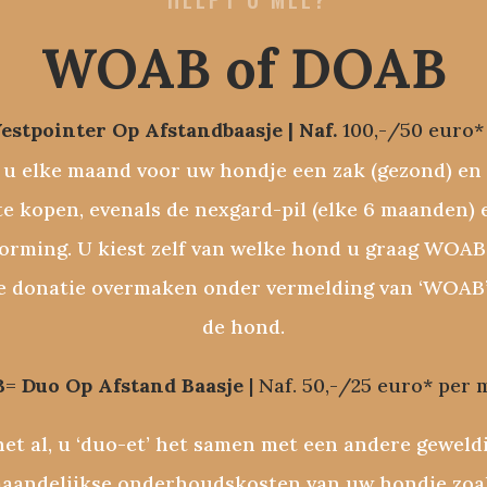
WOAB of DOAB
estpointer Op Afstandbaasje | Naf.
100,-/50 euro
u elke maand voor uw hondje een zak (gezond) en
te kopen, evenals de nexgard-pil (elke 6 maanden) e
rming. U kiest zelf van welke hond u graag WOAB 
e donatie overmaken onder vermelding van ‘WOAB’
de hond.
B
=
Duo Op Afstand Baasje
| Naf. 50,-/25 euro* per
het al, u ‘duo-et’ het samen met een andere gewel
maandelijkse onderhoudskosten van uw hondje zoa