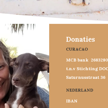
Donaties
CURACAO
MCB bank 268328
t.n.v Stichting DOG
Saturnusstraat 36
NEDERLAND
IBAN