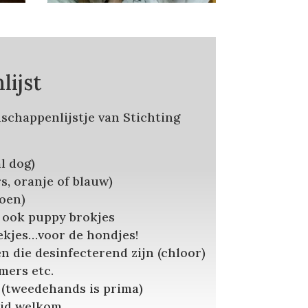
ijst
schappenlijstje van Stichting
l dog)
s, oranje of blauw)
roen)
 ook puppy brokjes
oekjes…voor de hondjes!
die desinfecterend zijn (chloor)
mers etc.
(tweedehands is prima)
ijd welkom.