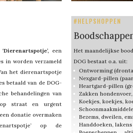
#HELPSHOPPEN
Boodschappenl
t
‘Dierenartspotje’,
een
Het maandelijkse bood
ies in worden verzameld
DOG bestaat o.a. uit:
Ontworming (dronta
Van het dierenartspotje
Nexgard-pillen (paar
ies betaald van de DOG-
Heartgard-pillen (g
sche behandelingen van
Zakken hondenvoer,
Koekjes, koekjes, k
op straat en urgent
Schoonmaakmiddelen 
 een donatie overmaken
Bezems, dweilen, em
Handdoeken, lakens 
enartspotje’ op de
Poepscheppen … alt