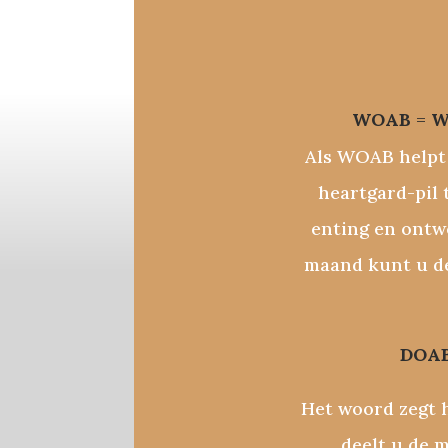
WOAB
=
W
Als WOAB helpt 
heartgard-pil 
enting en ontwo
maand kunt u d
DOA
Het woord zegt 
deelt u de 