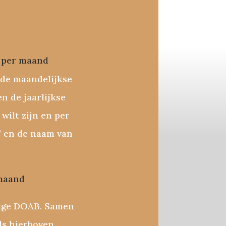
* per maand
 de maandelijkse
n de jaarlijkse
wilt zijn en per
 en de naam van
 maand
dige DOAB. Samen
ls hierboven