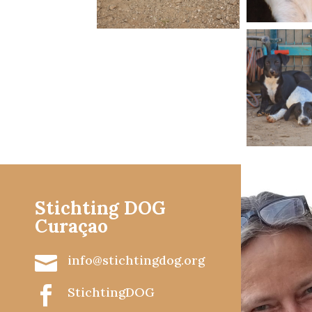
Stichting DOG
Curaçao

info@stichtingdog.org

StichtingDOG