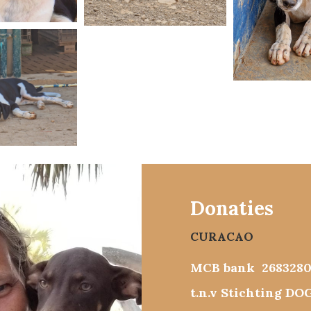
Donaties
CURACAO
MCB bank 268328
t.n.v Stichting DOG