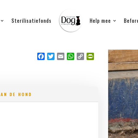
Sterilisatiefonds
Help mee
Befor
Facebook
Twitter
Email
WhatsApp
Copy Link
PrintFriendly
VAN DE HOND