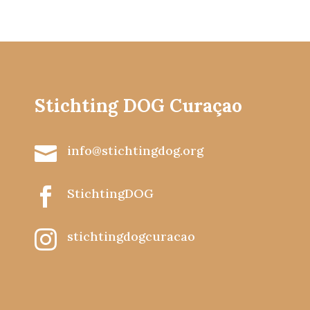
Stichting DOG Curaçao

info@stichtingdog.org

StichtingDOG

stichtingdogcuracao